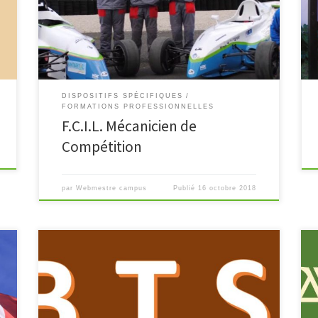
l
motopropulseur, des systèmes de liaison au sol, de
t
freinage, de transmission, ainsi que des systèmes
électriques et aérodynamiques […]
DISPOSITIFS SPÉCIFIQUES
FORMATIONS PROFESSIONNELLES
F.C.I.L. Mécanicien de
Compétition
par
Webmestre campus
Publié
16 octobre 2018
Économie Sociale et Familliale Maintenance des
Matériels de Construction et de Manutention Support
à l’Action Managériale Techniques et Services en