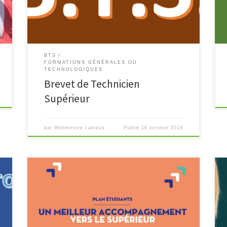
Matériels Agricole Économie Sociale et Familliale Le
titulaire est un […]
BTS
FORMATIONS GÉNÉRALES OU
TECHNOLOGIQUES
Brevet de Technicien
Supérieur
par
Webmestre campus
Publié
16 octobre 2018
Le plan étudiants, présenté par le gouvernement le
30 octobre 2017, vise à améliorer l’orientation et la
réussite des bacheliers dans l’enseignement
supérieur. Dans cette optique, il prévoit que toutes