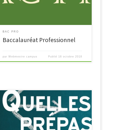
des Véhicules… Conducteur Transport Routier
Marchandises Assistant à la […]
BAC PRO
Baccalauréat Professionnel
par
Webmestre campus
Publié
16 octobre 2018
Le mercredi 15 novembre 2017, M. LOCICIRO,
proviseur du campus de Coulommiers, M. SAVRE,
proviseur du lycée Henri Moissan à Meaux, M.
CARTON, proviseur du lycée Pierre de Coubertin à