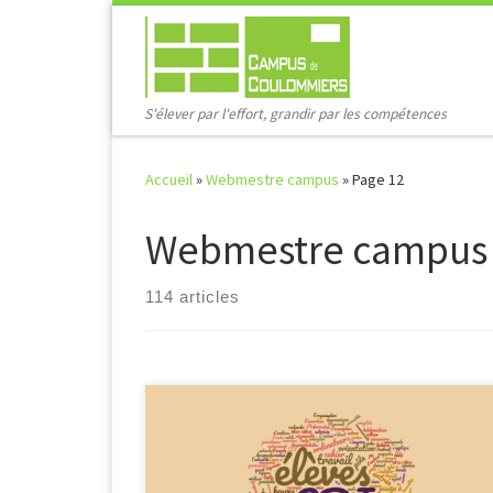
Passer au contenu
S'élever par l'effort, grandir par les compétences
Accueil
»
Webmestre campus
»
Page 12
Webmestre campus
114 articles
En plus des règles communes à l’établissement, le
règlement du CDI précise les conditions d’accès, les