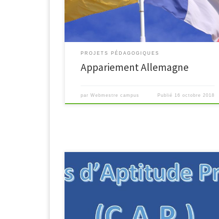
de Hamm.
PROJETS PÉDAGOGIQUES
Appariement Allemagne
par
Webmestre campus
Publié
16 octobre 2018
C.A.P. Maintenance des matériels Matériels Agricoles
Matériels de Construction et de Manutention
Matériels d’Espaces Verts Matériels Agricoles Voir le
descriptif de la formation Matériels de Construction