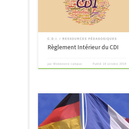
règles d’usage et les conditions d’utilisation de l’outi
informatique. Conditions d’accès Les élèves peuven
[…]
C.D.I.
RESSOURCES PÉDAGOGIQUES
Règlement Intérieur du CDI
par
Webmestre campus
Publié
18 octobre 2018
Le campus a conclut e un partenariat scolaire et des
actions de mobilité avec le Märkisches gymnasium