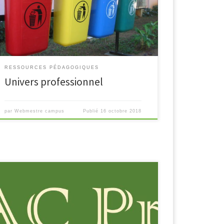
l’atelier. Accéder au module
RESSOURCES PÉDAGOGIQUES
Univers professionnel
par
Webmestre campus
Publié
16 octobre 2018
Assistant à la Gestion des Organisations et de leurs
Activités Accompagnement, Soins et Services à la
Personne Maintenance des Matériels… Maintenance