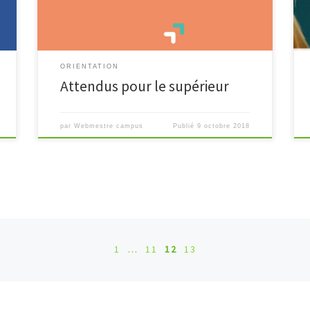
[…]
ORIENTATION
Attendus pour le supérieur
par
Webmestre campus
Publié
9 octobre 2018
es
1
…
11
12
13