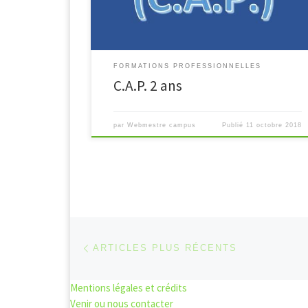
et de Manutention Voir […]
FORMATIONS PROFESSIONNELLES
C.A.P. 2 ans
par
Webmestre campus
Publié
11 octobre 2018
Navigation dans les articl
Articles plus récents
ARTICLES PLUS RÉCENTS
Mentions légales et crédits
Venir ou nous contacter