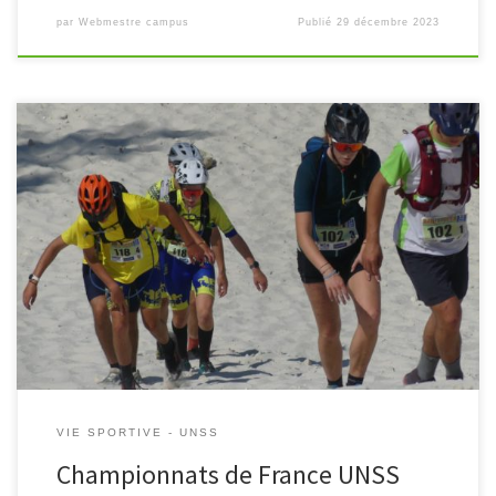
par
Webmestre campus
Publié
29 décembre 2023
Le campus de Coulommiers représentait cette année l’académie
de Créteil pour trois championnats de France : VTT, Course
d’orientation et Raid. VTT Le championnat se déroulait à
Montagnac, dans l’Hérault. […]
VIE SPORTIVE - UNSS
Championnats de France UNSS