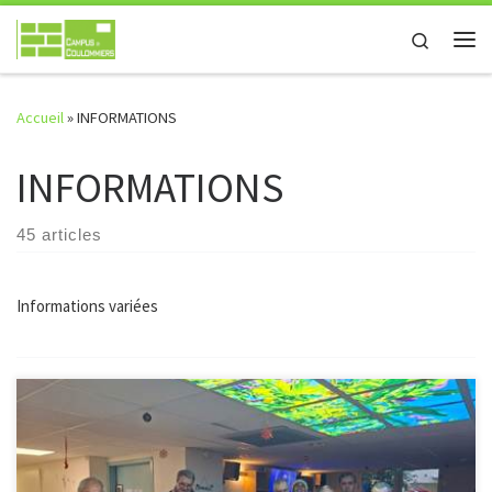
Passer au contenu
Search
Me
Accueil
»
INFORMATIONS
INFORMATIONS
45 articles
Informations variées