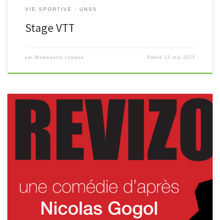
VIE SPORTIVE - UNSS
Stage VTT
par
Webmestre campus
Publié
15 mai 2023
« Le révizor arrive! » C’est alors que la troupe des lycéens du
campus de Coulommiers cède aux mensonges, à la trahison et
surtout aux pots de vin dans cette pièce […]