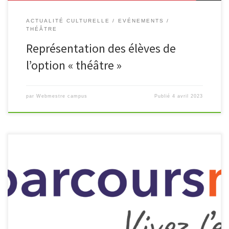
ACTUALITÉ CULTURELLE
EVÉNEMENTS
THÉÂTRE
Représentation des élèves de
l’option « théâtre »
par
Webmestre campus
Publié
4 avril 2023
Les étudiants du BTS ESF en deuxième année participent à un
concours pour promouvoir leur filière. Intitulé « Je filme ma
formation », ce concours a pour but de mettre en valeur […]