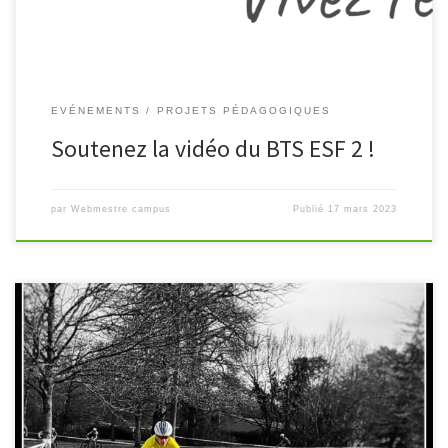
EVÉNEMENTS
PROJETS PÉDAGOGIQUES
Soutenez la vidéo du BTS ESF 2 !
par
Webmestre campus
Publié
17 mars 2023
Les élèves de la section sportive VTT participent à la 5ème édition
des championnats de France UNSS de duathlon qui se déroulent à
Saran, près d’Orléans, du 14 au 17 […]