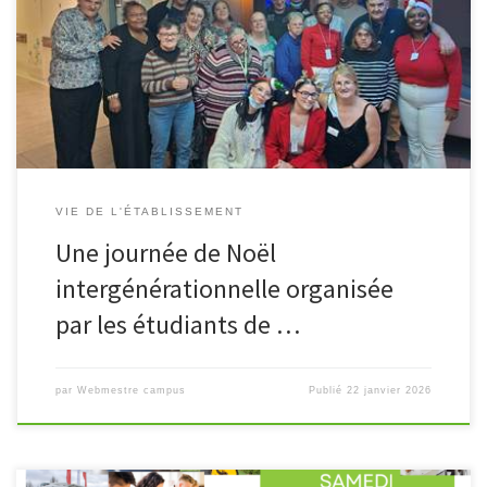
Dans le cadre de leur formation, les étudiants de la classe de BTS
ESF 2 du campus scolaire de Coulommiers ont mené un projet
solidaire et intergénérationnel en organisant une […]
VIE DE L'ÉTABLISSEMENT
Une journée de Noël
intergénérationnelle organisée
par les étudiants de …
par
Webmestre campus
Publié
22 janvier 2026