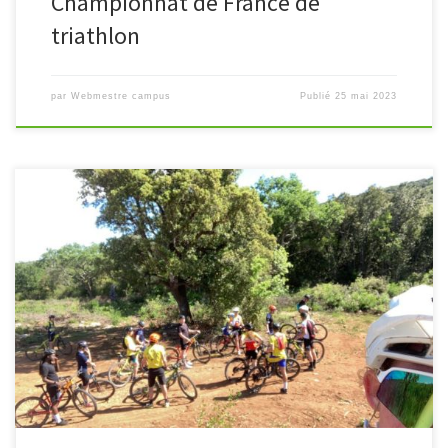
Championnat de France de
triathlon
par
Webmestre campus
Publié
25 mai 2023
Les élèves de la section sportive VTT sont en stage de préparation
aux championnats de France en ce début de mois de mai. Au
programme beaucoup de VTT, un voyage en […]