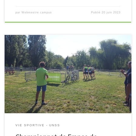
par
Webmestre campus
Publié
20 juin 2023
Les élèves de la section sportive VTT participent au championnat
de France UNSS de triathlon. Voici un petit récapitulatif des deux
premières journées au Championnat de France de triathlon.
« Aujourd’hui […]
VIE SPORTIVE - UNSS