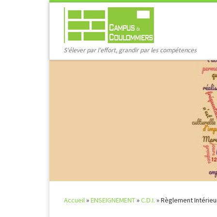
Passer au contenu
S'élever par l'effort, grandir par les compétences
Accueil
»
ENSEIGNEMENT
»
C.D.I.
»
Règlement Intérieu