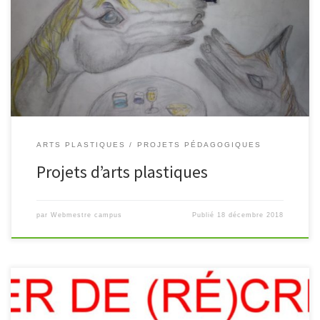
Voici une présentation de quelques travaux réalisés lors des
enseignements d’arts plastiques et arts appliqués au campus.
http://Arrayhttp://Array
ARTS PLASTIQUES
PROJETS PÉDAGOGIQUES
Projets d’arts plastiques
par
Webmestre campus
Publié
18 décembre 2018