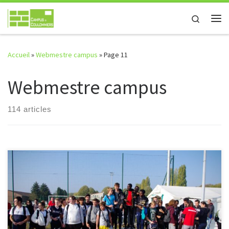
Passer au contenu
Search
Me
Accueil
»
Webmestre campus
»
Page 11
Webmestre campus
114 articles
Edition 2018-2019