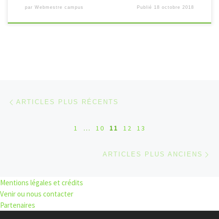
par
Webmestre campus
Publié
18 octobre 2018
Navigation dans les articles
Articles plus récents
ARTICLES PLUS RÉCENTS
1
…
10
11
12
13
Ar
ARTICLES PLUS ANCIENS
Mentions légales et crédits
Venir ou nous contacter
Partenaires