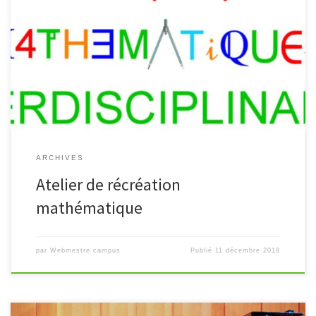
Un atelier de (ré)création mathématique se déroule tous les
vendredi. Il est destiné à tous les élèves, quelque soit leur niveau,
et propose des activités ludiques et pratiques.
ARCHIVES
Atelier de récréation
mathématique
par
Webmestre campus
Publié
11 décembre 2018