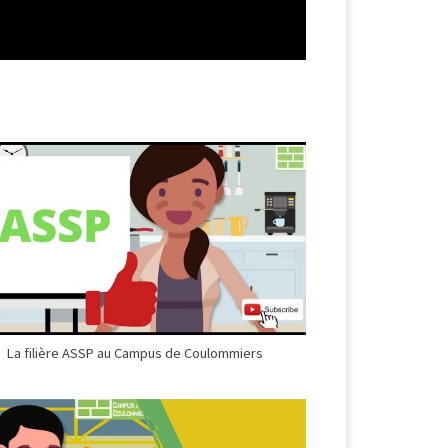
La filière ASSP au Campus de Coulommiers