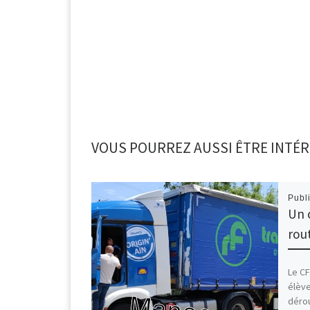
VOUS POURREZ AUSSI ÊTRE INTÉR
Publ
Un 
rou
Le C
élève
dérou