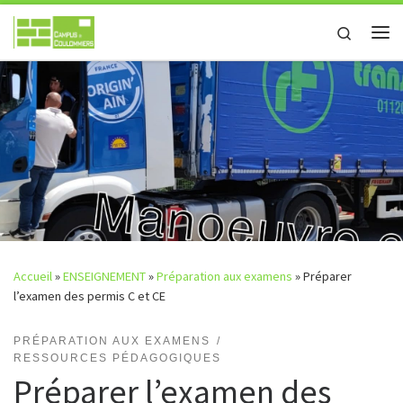
Passer au contenu
Search
Me
Accueil
»
ENSEIGNEMENT
»
Préparation aux examens
»
Préparer
l’examen des permis C et CE
PRÉPARATION AUX EXAMENS
RESSOURCES PÉDAGOGIQUES
Préparer l’examen des