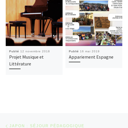
Publié
12 novembre 2018
Publié
16 mai 2019
Projet Musique et
Appariement Espagne
Littérature
Parcourir les articles
Article précédent
JAPON : SÉJOUR PÉDAGOGIQUE