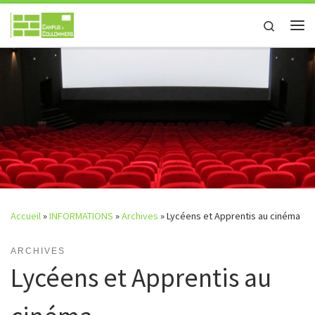
Passer au contenu
Search
Me
Accueil
»
INFORMATIONS
»
Archives
»
Lycéens et Apprentis au cinéma
ARCHIVES
Lycéens et Apprentis au