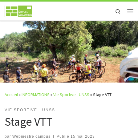
Passer au contenu
Search
Accueil
»
INFORMATIONS
»
Vie Sportive - UNSS
»
Stage VTT
VIE SPORTIVE - UNSS
Stage VTT
par
Webmestre campus
|
Publié
15 mai 2023