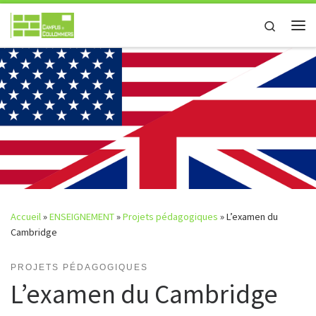
Passer au contenu
Search
Me
Accueil
»
ENSEIGNEMENT
»
Projets pédagogiques
»
L’examen du
Cambridge
PROJETS PÉDAGOGIQUES
L’examen du Cambridge