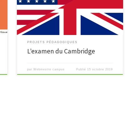
Cambridge, formation auparavant proposée par
l’Ecole de langues de la ville de Coulommiers. Les
[…]
PROJETS PÉDAGOGIQUES
L’examen du Cambridge
par
Webmestre campus
Publié
15 octobre 2019