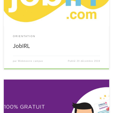
professionnels de tous […]
ORIENTATION
JobIRL
par
Webmestre campus
Publié
20 décembre 2019
Le Dispositif Visale (Visa pour le Logement et l’Emploi): Il s’agit
d’un dispositif venant remplacer l’ex Caution Locative Étudiante