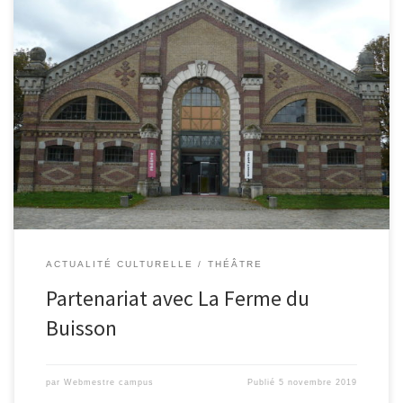
Acte I. Le Campus de Coulommiers propose cette année à des
élèves de seconde visant des filières sélectives d’élargir leur
culture en découvrant des modes d’expression artistique variés.
Pour cela, […]
ACTUALITÉ CULTURELLE
THÉÂTRE
Partenariat avec La Ferme du
Buisson
par
Webmestre campus
Publié
5 novembre 2019