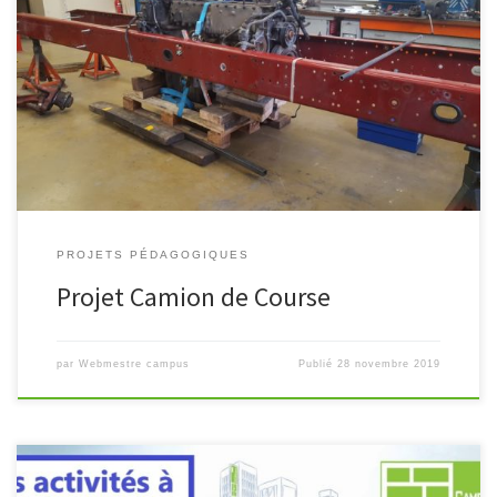
Ce projet est né de l’idée de fédérer, autour d’une même action
et d’une même passion, un ensemble d’enseignants et d’élèves.
Son principal objectif est de dynamiser l’enseignement en
donnant […]
PROJETS PÉDAGOGIQUES
Projet Camion de Course
par
Webmestre campus
Publié
28 novembre 2019