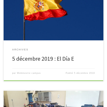
L’équipe d’espagnol organise le jeudi 5 décembre 2019 « El Día
E » : le jour de la langue espagnole. Ce jour-là, un repas espagnol
sera servi et un spectacle de flamenco aura […]
ARCHIVES
5 décembre 2019 : El Día E
par
Webmestre campus
Publié
5 décembre 2019