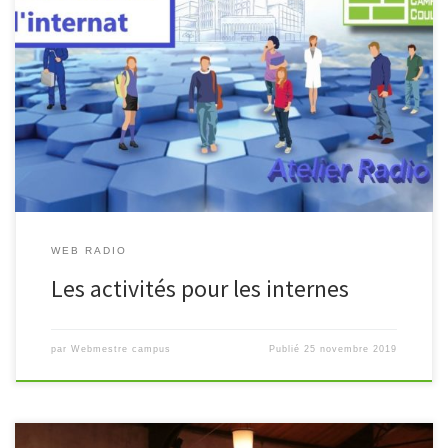
Découvrez les ateliers et activités accessibles aux élèves et
étudiants internes au campus à travers ce reportage réalisé dans le
cadre de l’atelier « Web Radio ». https://youtu.be/KjIWd7rzjII
WEB RADIO
Les activités pour les internes
par
Webmestre campus
Publié
25 novembre 2019