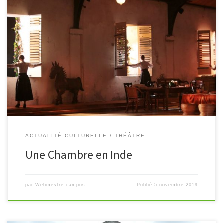
le 19 décembre au Théâtre du Soleil Une quarantaine d’élèves du
lycée aura la chance de découvrir cette création collective que
propose le théâtre dirigé par Ariane Mnouchkine.
https://www.theatre-du-soleil.fr/fr/notre-theatre/les-
spectacles/une-chambre-en-inde-2016-401
ACTUALITÉ CULTURELLE
THÉÂTRE
Une Chambre en Inde
par
Webmestre campus
Publié
5 novembre 2019