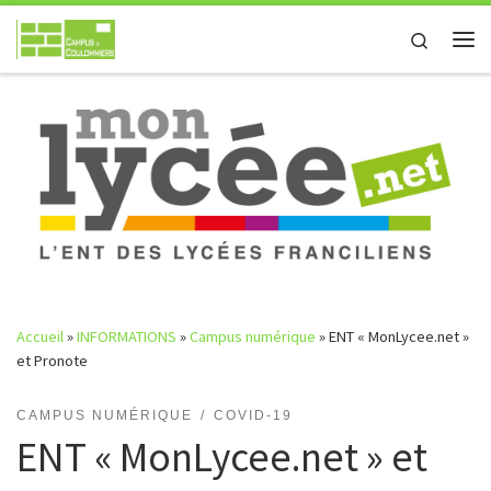
Passer au contenu
Search
Me
Accueil
»
INFORMATIONS
»
Campus numérique
»
ENT « MonLycee.net »
et Pronote
CAMPUS NUMÉRIQUE
COVID-19
ENT « MonLycee.net » et