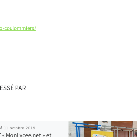
/cio-coulommiers/
ESSÉ PAR
ié
11 octobre 2019
 « MonLycee.net » et