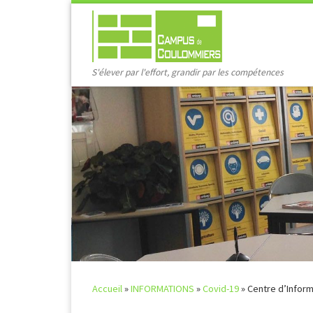
Passer au contenu
S'élever par l'effort, grandir par les compétences
Accueil
»
INFORMATIONS
»
Covid-19
»
Centre d’Inform