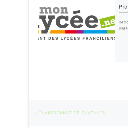
Pro
Retro
page
Parcourir les articles
Article précédent
CHAMPIONNAT DE DUATHLON