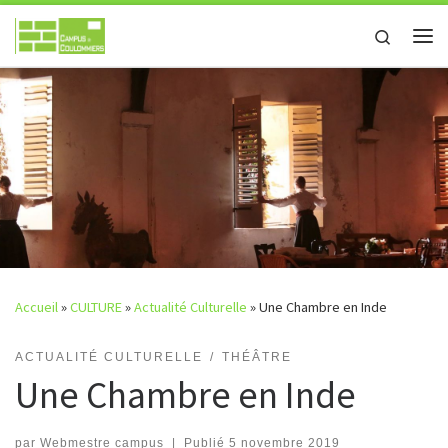
Passer au contenu
Search
Me
Accueil
»
CULTURE
»
Actualité Culturelle
»
Une Chambre en Inde
ACTUALITÉ CULTURELLE
THÉÂTRE
Une Chambre en Inde
par
Webmestre campus
|
Publié
5 novembre 2019