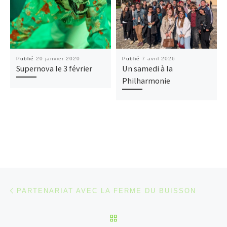
Publié
20 janvier 2020
Publié
7 avril 2026
Supernova le 3 février
Un samedi à la
Philharmonie
Parcourir les articles
Article précédent
PARTENARIAT AVEC LA FERME DU BUISSON
RETOUR À LA LISTE DES