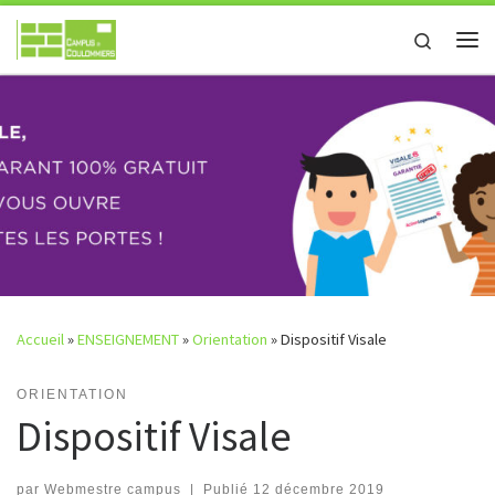
Passer au contenu
Search
Me
Accueil
»
ENSEIGNEMENT
»
Orientation
»
Dispositif Visale
ORIENTATION
Dispositif Visale
par
Webmestre campus
|
Publié
12 décembre 2019