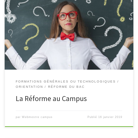
Cette animation vidéo répond aux questions essentielles des
parents et des élèves des classes de seconde générale sur la mise
en application de la réforme sur le Campus scolaire de […]
FORMATIONS GÉNÉRALES OU TECHNOLOGIQUES
ORIENTATION
RÉFORME DU BAC
La Réforme au Campus
par
Webmestre campus
Publié
16 janvier 2019