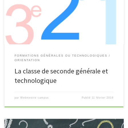
La seconde générale et technologique est marquée par le choix
d'enseignements d'exploration, à côté des enseignements
communs.
FORMATIONS GÉNÉRALES OU TECHNOLOGIQUES
ORIENTATION
La classe de seconde générale et
technologique
par
Webmestre campus
Publié
11 février 2019