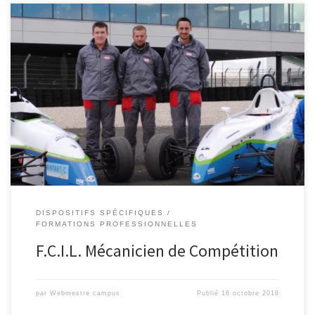
Le mécanicien de compétition assure la maintenance préventive
et corrective du groupe motopropulseur, des systèmes de liaison
au sol, de freinage, de transmission, ainsi que des systèmes
électriques et aérodynamiques […]
DISPOSITIFS SPÉCIFIQUES
FORMATIONS PROFESSIONNELLES
F.C.I.L. Mécanicien de Compétition
par
Webmestre campus
Publié
16 octobre 2018