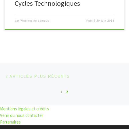
Cycles Technologiques
par
Webmestre campus
Publié
29 juin 2018
Navigation dans les articles
Articles plus récents
ARTICLES PLUS RÉCENTS
1
2
Mentions légales et crédits
Venir ou nous contacter
Partenaires