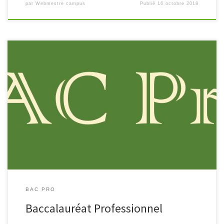
par
Webmestre campus
Publié
16 octobre 2018
Assistant à la Gestion des Organisations et de leurs Activités
Accompagnement, Soins et Services à la Personne Maintenance
des Matériels… Maintenance des Véhicules… Conducteur
Transport Routier Marchandises Assistant à la […]
BAC PRO
Baccalauréat Professionnel