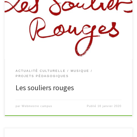
Des élèves de première associés au déroulé du spectacle...
ACTUALITÉ CULTURELLE
MUSIQUE
PROJETS PÉDAGOGIQUES
Les souliers rouges
par
Webmestre campus
Publié
16 janvier 2020