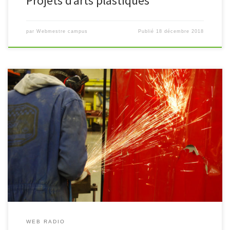
Projets d’arts plastiques
par
Webmestre campus
Publié
18 décembre 2018
Présentation de la filière Carrosserie au campus par Lucy
WEB RADIO