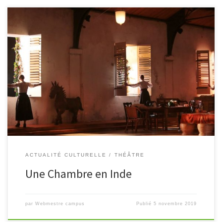
le 19 décembre au Théâtre du Soleil Une quarantaine d’élèves du
lycée aura la chance de découvrir cette création collective que
propose le théâtre dirigé par Ariane Mnouchkine.
https://www.theatre-du-soleil.fr/fr/notre-theatre/les-
spectacles/une-chambre-en-inde-2016-401
ACTUALITÉ CULTURELLE
THÉÂTRE
Une Chambre en Inde
par
Webmestre campus
Publié
5 novembre 2019