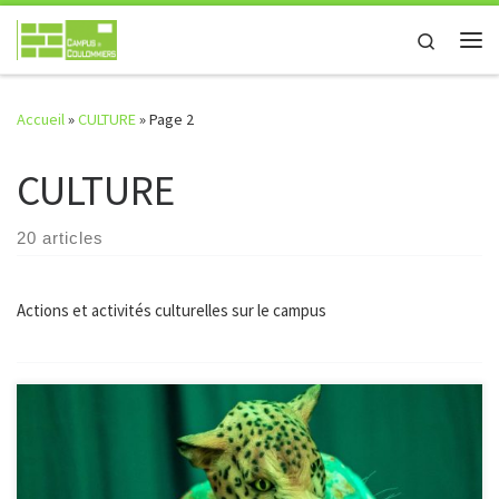
Passer au contenu
Search
Me
Accueil
»
CULTURE
»
Page 2
CULTURE
20 articles
Actions et activités culturelles sur le campus
Une « boîte à récits » s’installe au campus de Coulommiers pour