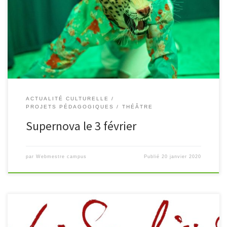
trois jours. La troupe de Thomas Pondevie, associée au
Nouveau Théâtre de Montreuil, propose une lecture personnelle
et interactive […]
ACTUALITÉ CULTURELLE
PROJETS PÉDAGOGIQUES
THÉÂTRE
Supernova le 3 février
par
Webmestre campus
Publié
20 janvier 2020