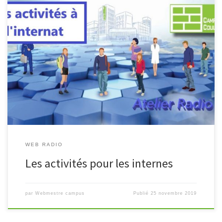
Découvrez les ateliers et activités accessibles aux élèves et
étudiants internes au campus à travers ce reportage réalisé dans le
cadre de l’atelier « Web Radio ». https://youtu.be/KjIWd7rzjII
WEB RADIO
Les activités pour les internes
par
Webmestre campus
Publié
25 novembre 2019