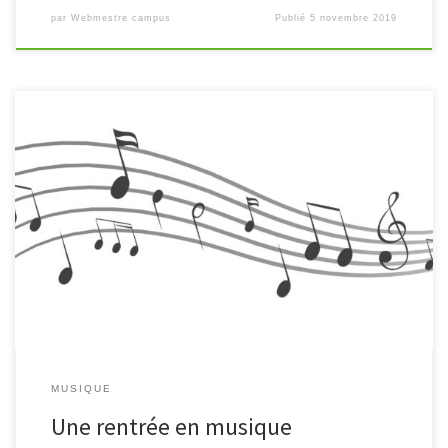
par
Webmestre campus
Publié
5 novembre 2019
Le 04 septembre 2019, la rentrée scolaire a lieu « en musique » sur
le Campus de Coulommiers. Pour cette troisième édition, les
élèves ont été accueillis par des concerts et des […]
MUSIQUE
Une rentrée en musique