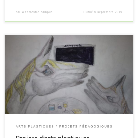
par
Webmestre campus
Publié
5 septembre 2019
Voici une présentation de quelques travaux réalisés lors des
enseignements d’arts plastiques et arts appliqués au campus.
http://Arrayhttp://Array
ARTS PLASTIQUES
PROJETS PÉDAGOGIQUES