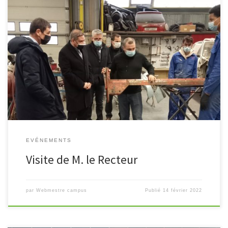
« L’excellence de la voie professionnelle s’est encore illustrée
aujourd’hui au Campus de Coulommiers (77). J’y ai rencontré des
élèves en Bac Pro maintenance des « matériels agricoles » et
« véhicules de transport […]
EVÉNEMENTS
Visite de M. le Recteur
par
Webmestre campus
Publié
14 février 2022