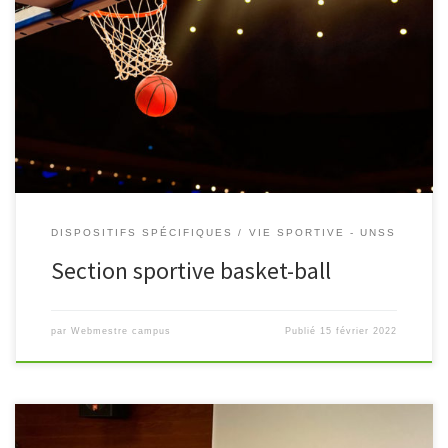
La Section Sportive Basket-ball du Campus de Coulommiers ouvre
ses candidatures pour les élèves sortant de troisième des collèges
du District 6 et, par dérogation, pour les autres élèves
d’autres secteurs.
DISPOSITIFS SPÉCIFIQUES
VIE SPORTIVE - UNSS
Section sportive basket-ball
par
Webmestre campus
Publié
15 février 2022