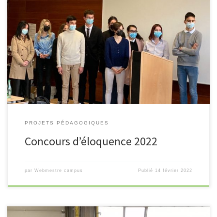
Phase 1 : concours qualificatif Le samedi 12 février 2022 sous
l’égide du Lions club de la Ferté Gaucher et de Coulommiers, 10
élèves de terminales du Campus de Coulommiers […]
PROJETS PÉDAGOGIQUES
Concours d’éloquence 2022
par
Webmestre campus
Publié
14 février 2022