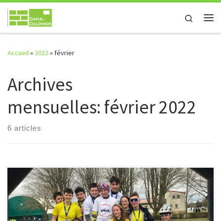
Passer au contenu
Search
Me
Accueil
»
2022
»
février
Archives
mensuelles:
février 2022
6 articles