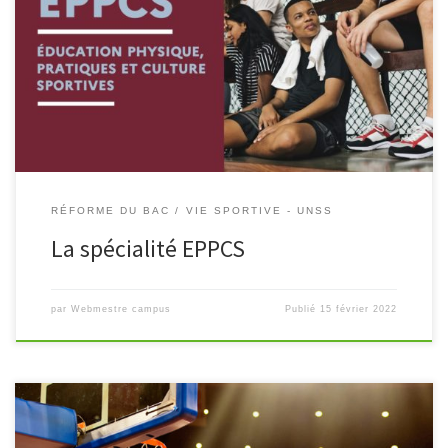
Un nouvel enseignement de spécialité s’ajoute aux 10
enseignements de spécialité déjà offerts aux lycéennes et lycéens
à leur entrée en classe de première générale. L’enseignement de
spécialité EPPCS (Éducation […]
RÉFORME DU BAC
VIE SPORTIVE - UNSS
La spécialité EPPCS
par
Webmestre campus
Publié
15 février 2022