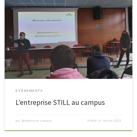
Nous remercions M Fabrice Caron de l’Entreprise Still pour sa
présentation du jeudi 10/02/2022 de 10h00 à 12h00 devant les
élèves de Bac Pro TPVI , 1STI2D et les étudiants […]
EVÉNEMENTS
L’entreprise STILL au campus
par
Webmestre campus
Publié
11 février 2022