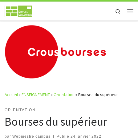
Passer au contenu
Search
Me
Accueil
»
ENSEIGNEMENT
»
Orientation
»
Bourses du supérieur
ORIENTATION
Bourses du supérieur
par
Webmestre campus
|
Publié
24 janvier 2022