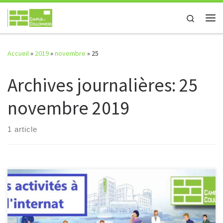
Passer au contenu
Search
Me
Accueil
»
2019
»
novembre
»
25
Archives journalières:
25
novembre 2019
1 article