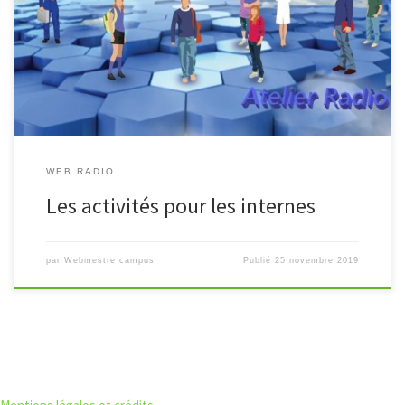
Découvrez les ateliers et activités accessibles aux élèves et
étudiants internes au campus à travers ce reportage réalisé dans le
cadre de l’atelier « Web Radio ». https://youtu.be/KjIWd7rzjII
WEB RADIO
Les activités pour les internes
par
Webmestre campus
Publié
25 novembre 2019