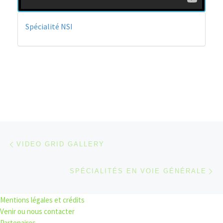
Spécialité NSI
Parcourir les articles
Article précédent
VIDEO GRID GALLERY
Ar
SPÉCIALITÉS EN VOIE GÉNÉRALE
Mentions légales et crédits
Venir ou nous contacter
Partenaires