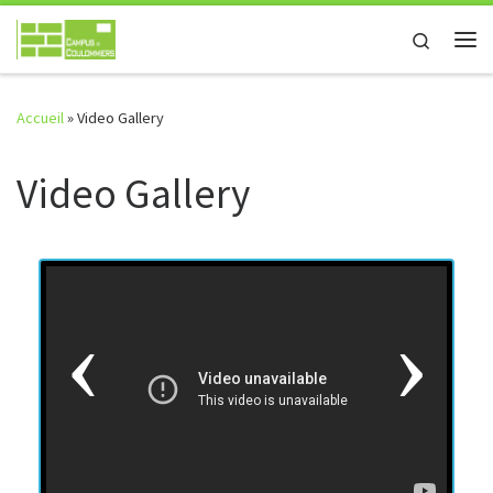
Passer au contenu
Search
Me
Accueil
»
Video Gallery
Video Gallery
Previous
Nex