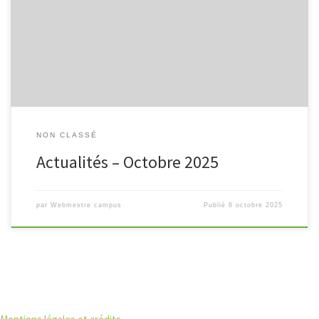
l’établissement : Les parents d’élèves pourront voter via Pronote
pour les élections des représentants des parents d’élèves aux
instances de l’administration du […]
NON CLASSÉ
Actualités – Octobre 2025
par
Webmestre campus
Publié
6 octobre 2025