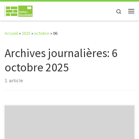
Passer au contenu
Search
Me
Accueil
»
2025
»
octobre
»
06
Archives journalières:
6
octobre 2025
1 article
Actualités – Octobre 2025 Elections aux Instances de