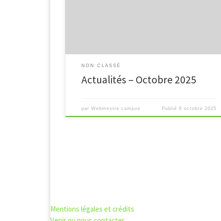
via Pronote pour les élections des représentants de
parents d’élèves aux instances de l’administration d
[…]
NON CLASSÉ
Actualités – Octobre 2025
par
Webmestre campus
Publié
6 octobre 2025
Mentions légales et crédits
Venir ou nous contacter