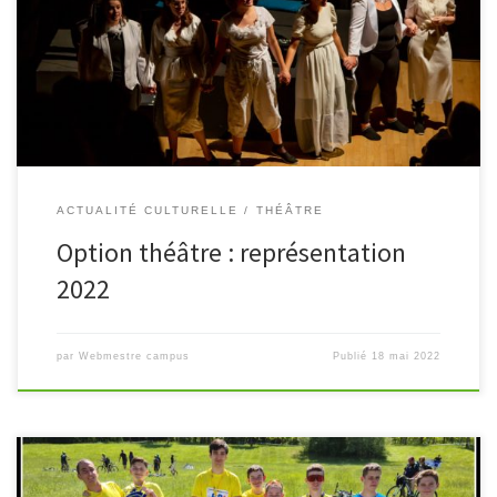
de l’option théâtre du campus ont joué la comédie L’Amour
Médecin les 22 et 23 avril derniers. Les deux représentations ont
[…]
ACTUALITÉ CULTURELLE
THÉÂTRE
Option théâtre : représentation
2022
par
Webmestre campus
Publié
18 mai 2022