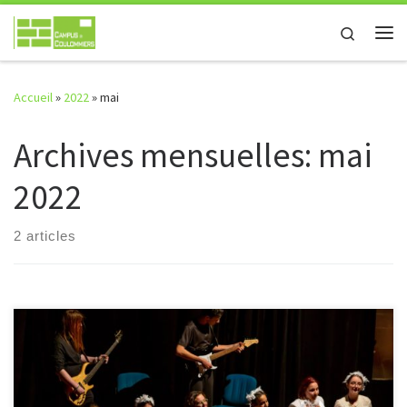
Passer au contenu
Search
Me
Accueil
»
2022
»
mai
Archives mensuelles:
mai
2022
2 articles
Pour célébrer l’anniversaire des 400 ans de Molière, les 37 élèves