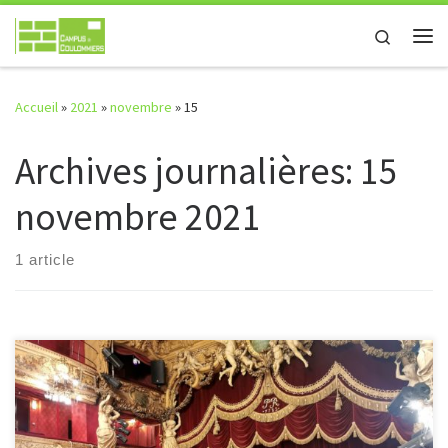
Passer au contenu
Search
Me
Accueil
»
2021
»
novembre
»
15
Archives journalières:
15
novembre 2021
1 article
Les élèves de terminale section européenne ont récemment