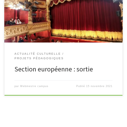
assisté à une représentation de La Machine de Turing (4
Molières) au théâtre Palais Royal à Paris.Cette représentation
portait sur la vie tragique du grand […]
ACTUALITÉ CULTURELLE
PROJETS PÉDAGOGIQUES
Section européenne : sortie
par
Webmestre campus
Publié
15 novembre 2021