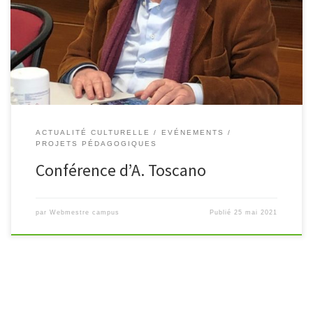
journaliste, politologue et écrivain italien résidant en France, a
tenu une conférence devant des élèves de 1ère et Terminale du
Campus de […]
ACTUALITÉ CULTURELLE
EVÉNEMENTS
PROJETS PÉDAGOGIQUES
Conférence d’A. Toscano
par
Webmestre campus
Publié
25 mai 2021