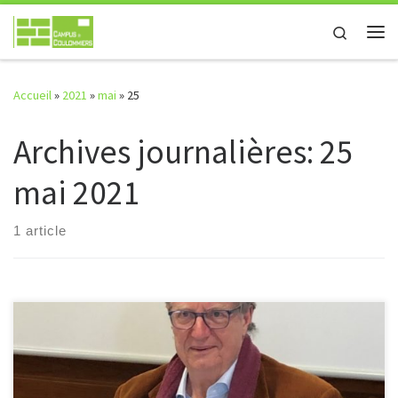
Passer au contenu
Search
Me
Accueil
»
2021
»
mai
»
25
Archives journalières:
25
mai 2021
1 article
CONFERENCE SUR LE THEME DE L’EUROPE Alberto TOSCANO,