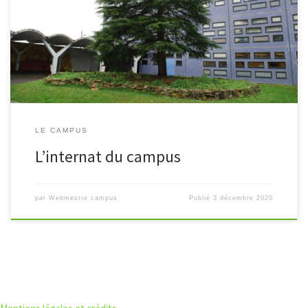
Le Campus de Coulommiers peut accueillir jusqu’à 140 internes du
lundi au vendredi.
LE CAMPUS
L’internat du campus
par
Webmestre campus
Publié
3 décembre 2020