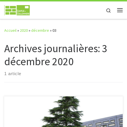
Passer au contenu
Search
Me
Accueil
»
2020
»
décembre
»
03
Archives journalières:
3
décembre 2020
1 article