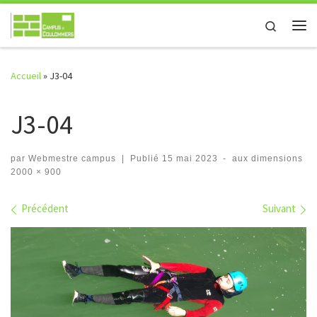
Passer au contenu
Search
Me
Accueil
»
J3-04
J3-04
par
Webmestre campus
|
Publié
15 mai 2023
-
aux dimensions
2000 × 900
Navigation des images
Précédent
Suivant