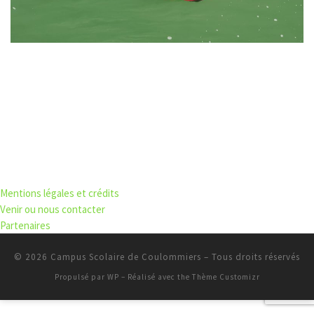
Mentions légales et crédits
Venir ou nous contacter
Partenaires
© 2026
Campus Scolaire de Coulommiers
– Tous droits réservés
Propulsé par
WP
– Réalisé avec the
Thème Customizr