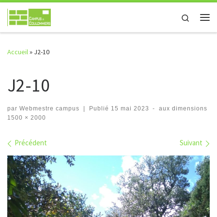
Passer au contenu
Search
Me
Accueil
»
J2-10
J2-10
par
Webmestre campus
|
Publié
15 mai 2023
-
aux dimensions
1500 × 2000
Navigation des images
Précédent
Suivant